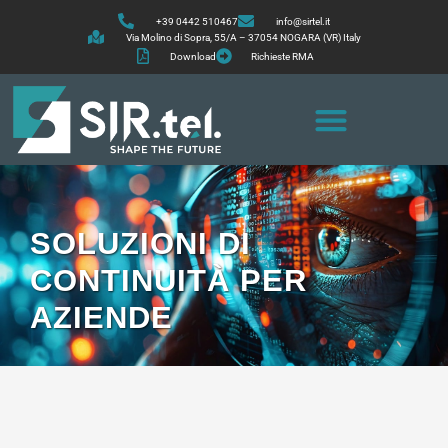
+39 0442 510467
info@sirtel.it
Via Molino di Sopra, 55/A – 37054 NOGARA (VR) Italy
Download
Richieste RMA
SOLUZIONI DI
CONTINUITÀ PER
AZIENDE