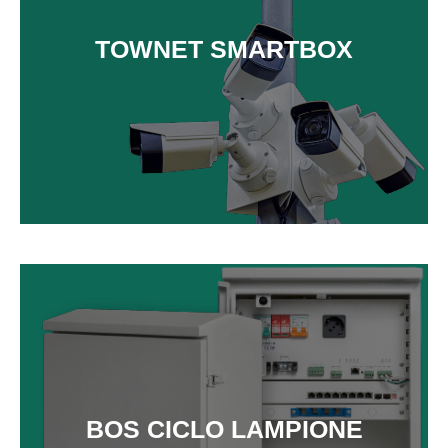
TOWNET SMARTBOX
SCOPRI DI PIÙ
BOS CICLO LAMPIONE
SCOPRI DI PIÙ