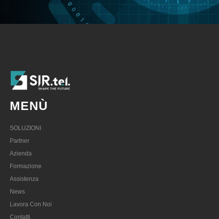
MENÙ
SOLUZIONI
Partner
Azienda
Formazione
Assistenza
News
Lavora Con Noi
Contatti