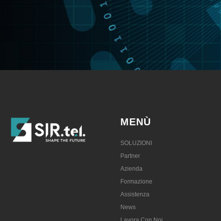
MENÙ
SOLUZIONI
Partner
Azienda
Formazione
Assistenza
News
Lavora Con Noi