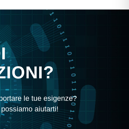
I
IONI?
portare le tue esigenze?
 possiamo aiutarti!