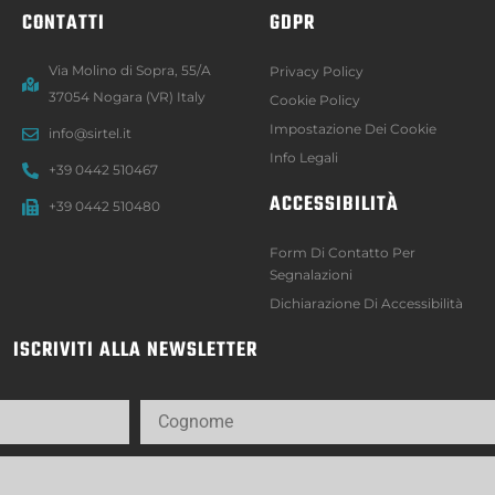
CONTATTI
GDPR
Via Molino di Sopra, 55/A
Privacy Policy
37054 Nogara (VR) Italy
Cookie Policy
Impostazione Dei Cookie
info@sirtel.it
Info Legali
+39 0442 510467
ACCESSIBILITÀ
+39 0442 510480
Form Di Contatto Per
Segnalazioni
Dichiarazione Di Accessibilità
ISCRIVITI ALLA NEWSLETTER