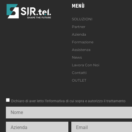
MENÙ
SOLUZIONI
Partner
Azienda
Formazione
Assistenza
News
Lavora Con Noi
Contatti
OUTLET
Dichiaro di aver letto l’informativa di cui sopra e autorizzo il trattamento