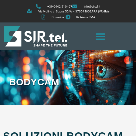
+39 0442 510467
info@sirtel.it
Via Molino di Sopra, 55/A – 37054 NOGARA (VR) Italy
Download
Richieste RMA
BODYCAM
SOLUZIONI BODYCAM