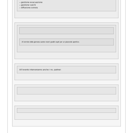
– gestione evacuazione
– gestione varchi
– diffusione sonora
Al termine della giornata sarete nostri graditi ospiti per un piacevole aperitivo.
All’evento interverranno anche i ns. partner: