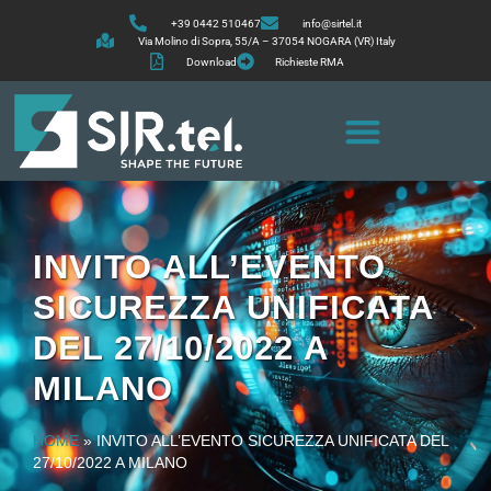
+39 0442 510467
info@sirtel.it
Via Molino di Sopra, 55/A – 37054 NOGARA (VR) Italy
Download
Richieste RMA
INVITO ALL’EVENTO
SICUREZZA UNIFICATA
DEL 27/10/2022 A
MILANO
HOME
»
INVITO ALL’EVENTO SICUREZZA UNIFICATA DEL
27/10/2022 A MILANO