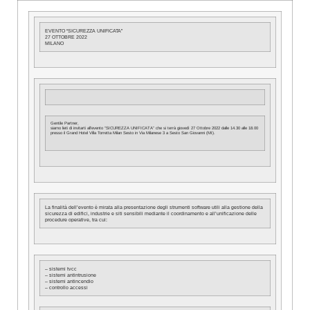
EVENTO “SICUREZZA UNIFICATA”
27 OTTOBRE 2022
MILANO
Gentile Partner,
siamo lieti di invitarti all’evento “SICUREZZA UNIFICATA” che si terrà giovedì
27 Ottobre 2022
dalle 14.30 alle 18.00
presso il Grand Hotel Villa Torretta Milan Sesto in Via Milanese 3 a Sesto San Giovanni (MI).
La finalità dell’evento è mirata alla presentazione degli strumenti software utili alla gestione della
sicurezza di edifici, industrie e siti sensibili mediante il coordinamento e all’unificazione delle
procedure operative, tra cui:
– sistemi tvcc
– sistemi antintrusione
– sistemi antincendio
– controllo accessi