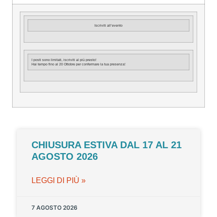
Iscriviti all’evento
I posti sono limitati, iscriviti al più presto!
Hai tempo fino al 20
Ottobre
per confermare la tua presenza!
CHIUSURA ESTIVA DAL 17 AL 21
AGOSTO 2026
LEGGI DI PIÙ »
7 AGOSTO 2026