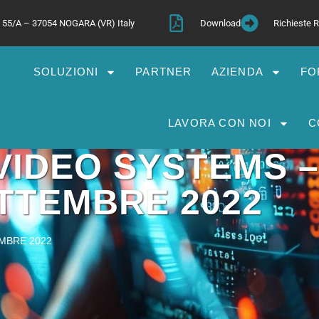
a, 55/A – 37054 NOGARA (VR) Italy
Download
Richieste
SOLUZIONI
PARTNER
AZIENDA
FO
LAVORA CON NOI
C
VIDEO SYSTEMS –
TTEMBRE 2022
MBRE 2022