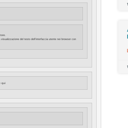
tore.
visualizzazione del testo dell’interfaccia utente nei browser con
e qui