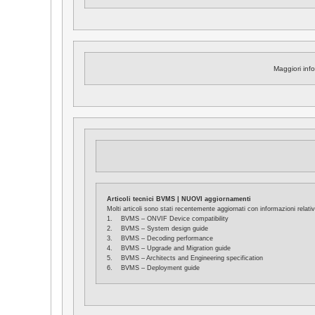
Maggiori inf
Articoli tecnici BVMS | NUOVI aggiornamenti
Molti articoli sono stati recentemente aggiornati con informazioni relat
1. BVMS – ONVIF Device compatibility
2. BVMS – System design guide
3. BVMS – Decoding performance
4. BVMS – Upgrade and Migration guide
5. BVMS – Architects and Engineering specification
6. BVMS – Deployment guide