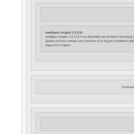
Intelligent Insights 1.0.3.14
Intelligent Insights 1.0.3.14 è ora disponibile sul sito Bosch Download s
Questa versione contiene una correzione di un bug per il problema della 
lingua non in inglese.
Scaricar