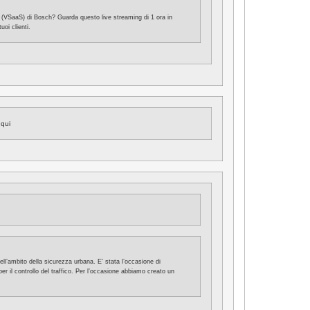
e (VSaaS) di Bosch? Guarda questo live streaming di 1 ora in
uoi clienti.
qui
ell’ambito della sicurezza urbana. E’ stata l’occasione di
 per il controllo del traffico. Per l’occasione abbiamo creato un