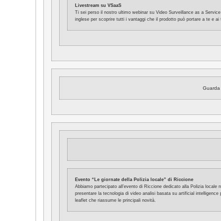
Livestream su VSaaS
Ti sei perso il nostro ultimo webinar su Video Surveillance as a Servic
inglese per scoprire tutti i vantaggi che il prodotto può portare a te e ai t
Guarda 
Evento “Le giornate della Polizia locale” di Riccione
Abbiamo partecipato all’evento di Riccione dedicato alla Polizia locale n
presentare la tecnologia di video analisi basata su artificial intelligence
leaflet che riassume le principali novità.