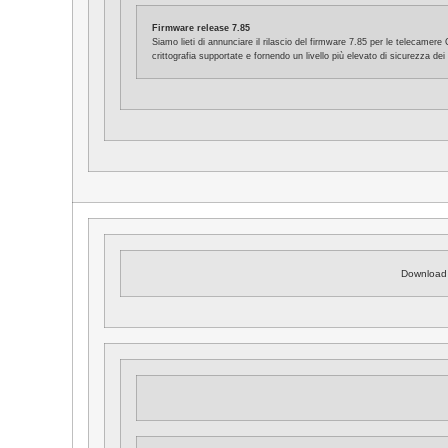
Firmware release 7.85
Siamo lieti di annunciare il rilascio del firmware 7.85 per le telecame
crittografia supportate e fornendo un livello più elevato di sicurezza dei 
Download 