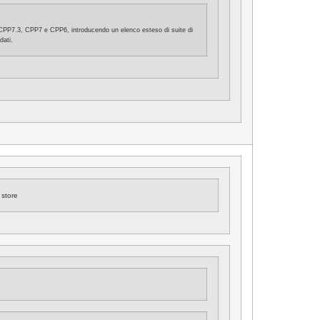
re CPP7.3, CPP7 e CPP6, introducendo un elenco esteso di suite di
dati.
store