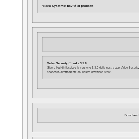
Video Systems: novità di prodotto
Video Security Client v.3.3.0
Siamo lieti di rilasciare la versione 3.3.0 della nostra app Video Securi
scaricarla direttamente dal nostro download store.
Download 