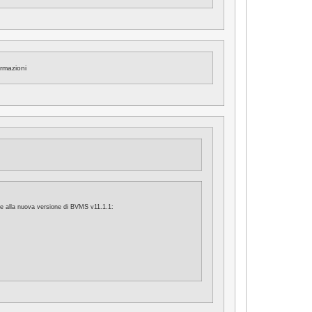
ormazioni
ive alla nuova versione di BVMS v11.1.1: