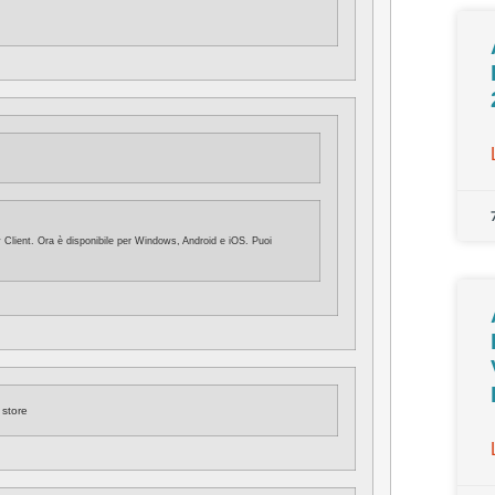
ty Client. Ora è disponibile per Windows, Android e iOS. Puoi
store