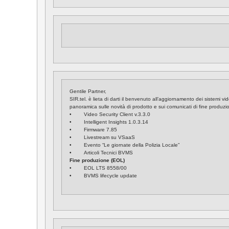
Gentile Partner,
SIR.tel. è lieta di darti il benvenuto all’aggiornamento dei sistemi 
panoramica sulle novità di prodotto e sui comunicati di fine produzi
• Video Security Client v.3.3.0
• Intelligent Insights 1.0.3.14
• Firmware 7.85
• Livestream su VSaaS
• Evento “Le giornate della Polizia Locale”
• Articoli Tecnici BVMS
Fine produzione (EOL)
• EOL LTS 8558/00
• BVMS lifecycle update