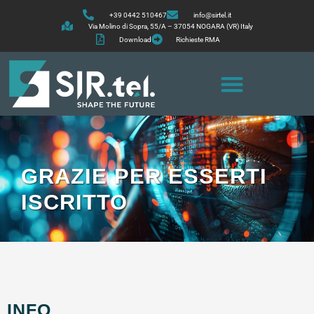
+39 0442 510467
info@sirtel.it
Via Molino di Sopra, 55/A – 37054 NOGARA (VR) Italy
Download
Richieste RMA
GRAZIE PER ESSERTI
ISCRITTO
INFO