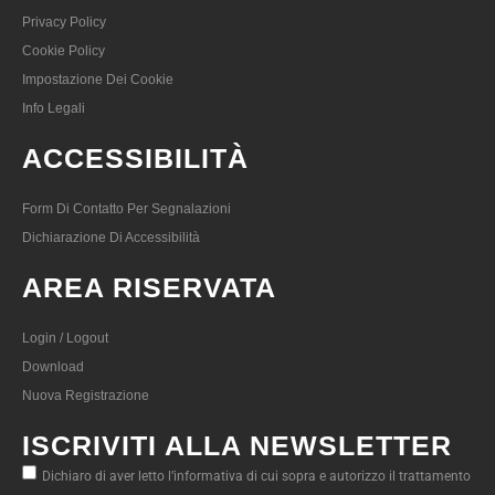
Privacy Policy
Cookie Policy
Impostazione Dei Cookie
Info Legali
ACCESSIBILITÀ
Form Di Contatto Per Segnalazioni
Dichiarazione Di Accessibilità
AREA RISERVATA
Login / Logout
Download
Nuova Registrazione
ISCRIVITI ALLA NEWSLETTER
Dichiaro di aver letto l’informativa di cui sopra e autorizzo il trattamento