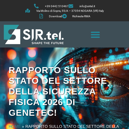
+39 0442 510467
info@sirtel.it
Via Molino di Sopra, 55/A – 37054 NOGARA (VR) Italy
Download
Richieste RMA
RAPPORTO SULLO
STATO DEL SETTORE
DELLA SICUREZZA
FISICA 2026 DI
GENETEC!
HOME
»
RAPPORTO SULLO STATO DEL SETTORE DELLA