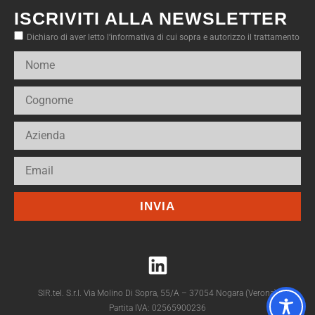
ISCRIVITI ALLA NEWSLETTER
Dichiaro di aver letto l’informativa di cui sopra e autorizzo il trattamento
INVIA
SIR.tel. S.r.l. Via Molino Di Sopra, 55/A – 37054 Nogara (Verona)
Partita IVA: 02565900236