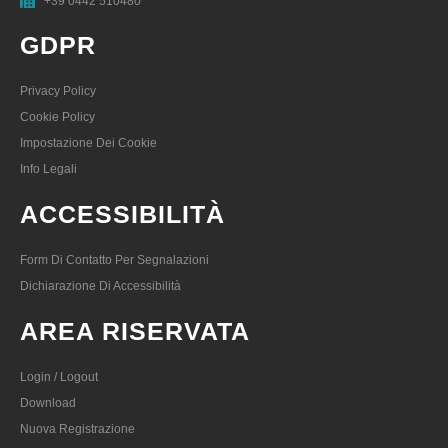
+39 0442 510480
GDPR
Privacy Policy
Cookie Policy
Impostazione Dei Cookie
Info Legali
ACCESSIBILITÀ
Form Di Contatto Per Segnalazioni
Dichiarazione Di Accessibilità
AREA RISERVATA
Login / Logout
Download
Nuova Registrazione