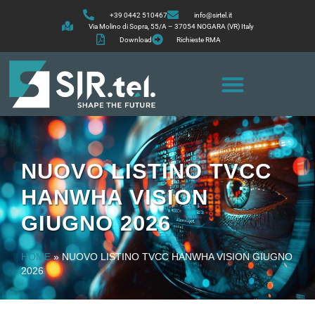
+39 0442 510467
info@sirtel.it
Via Molino di Sopra, 55/A – 37054 NOGARA (VR) Italy
Download
Richieste RMA
NUOVO LISTINO TVCC
HANWHA VISION
GIUGNO 2026
HOME
»
NUOVO LISTINO TVCC HANWHA VISION GIUGNO
2026