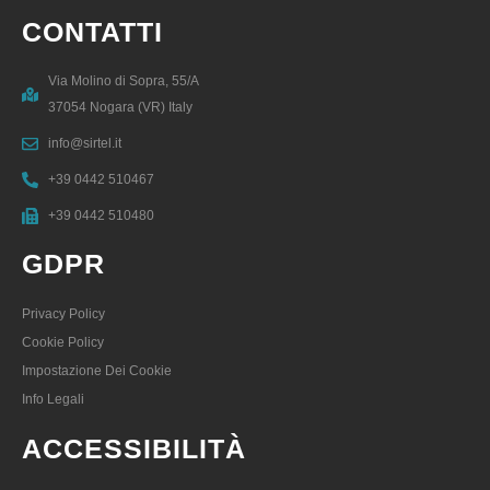
CONTATTI
Via Molino di Sopra, 55/A
37054 Nogara (VR) Italy
info@sirtel.it
+39 0442 510467
+39 0442 510480
GDPR
Privacy Policy
Cookie Policy
Impostazione Dei Cookie
Info Legali
ACCESSIBILITÀ