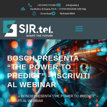
+39 0442 510467
info@sirtel.it
Via Molino di Sopra, 55/A – 37054 NOGARA (VR) Italy
Download
Richieste RMA
BOSCH PRESENTA
“THE POWER TO
PREDICT” – ISCRIVITI
AL WEBINAR
HOME
»
BOSCH PRESENTA “THE POWER TO PREDICT” –
ISCRIVITI AL WEBINAR