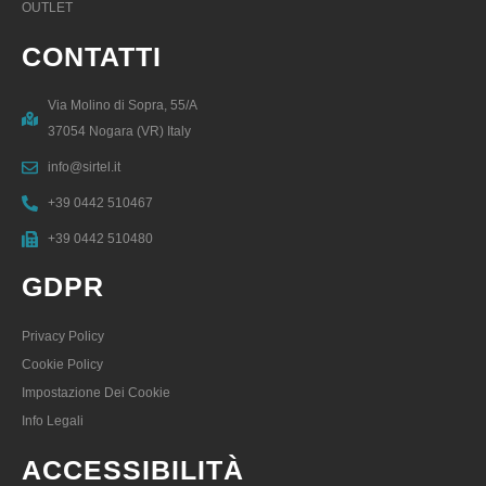
OUTLET
CONTATTI
Via Molino di Sopra, 55/A
37054 Nogara (VR) Italy
info@sirtel.it
+39 0442 510467
+39 0442 510480
GDPR
Privacy Policy
Cookie Policy
Impostazione Dei Cookie
Info Legali
ACCESSIBILITÀ