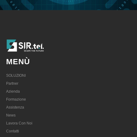
MENÙ
SOLUZIONI
Partner
Azienda
Formazione
Assistenza
News
Lavora Con Noi
Contatti