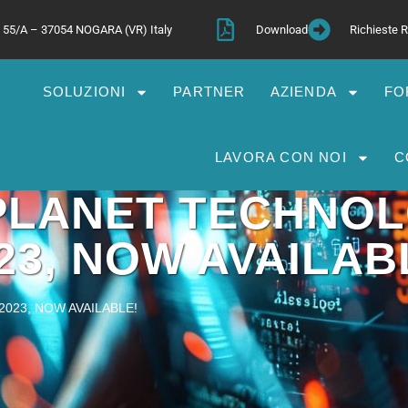
a, 55/A – 37054 NOGARA (VR) Italy
Download
Richieste
SOLUZIONI
PARTNER
AZIENDA
FO
LAVORA CON NOI
C
PLANET TECHNOL
23, NOW AVAILAB
023, NOW AVAILABLE!