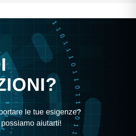
I
IONI?
portare le tue esigenze?
 possiamo aiutarti!