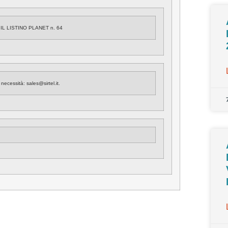
IL LISTINO PLANET n. 64
 necessità:
sales@sirtel.it
.