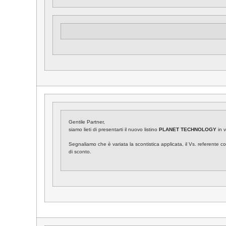
Gentile Partner,
siamo lieti di presentarti il nuovo listino
PLANET TECHNOLOGY
in v
Segnaliamo che è variata la scontistica applicata, il Vs. referente c
di sconto.