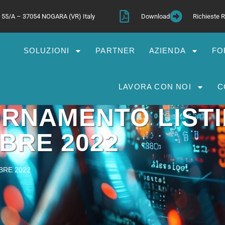
a, 55/A – 37054 NOGARA (VR) Italy
Download
Richieste
SOLUZIONI
PARTNER
AZIENDA
FO
LAVORA CON NOI
C
ORNAMENTO LIST
BRE 2022
BRE 2022