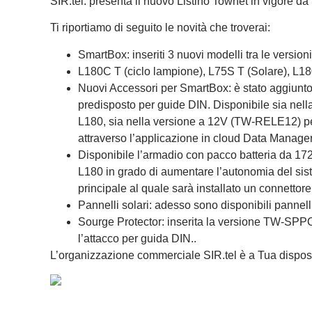
SIR.tel. presenta il nuovo Listino Townet in vigore da
Ti riportiamo di seguito le novità che troverai:
SmartBox: inseriti 3 nuovi modelli tra le versioni
L180C T (ciclo lampione), L75S T (Solare), L18
Nuovi Accessori per SmartBox: è stato aggiunt
predisposto per guide DIN. Disponibile sia ne
L180, sia nella versione a 12V (TW-RELE12) per
attraverso l’applicazione in cloud Data Manager
Disponibile l’armadio con pacco batteria da 
L180 in grado di aumentare l’autonomia del sis
principale al quale sarà installato un connettore
Pannelli solari: adesso sono disponibili pannel
Sourge Protector: inserita la versione TW-SPPOE
l’attacco per guida DIN..
L’organizzazione commerciale SIR.tel è a Tua dispos