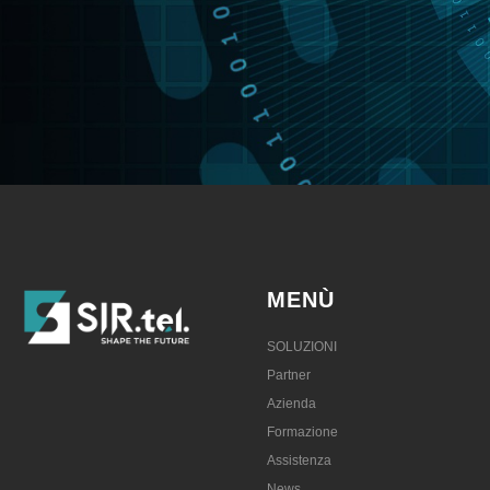
MENÙ
SOLUZIONI
Partner
Azienda
Formazione
Assistenza
News