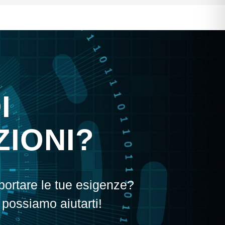
I
IONI?
portare le tue esigenze?
 possiamo aiutarti!