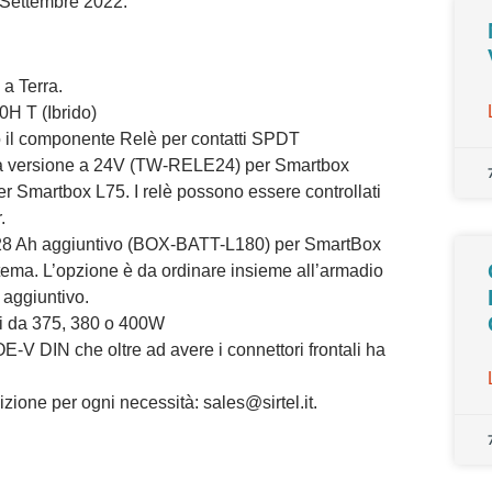
Settembre 2022
.
 a Terra.
0H T (Ibrido)
o il componente Relè per contatti SPDT
lla versione a 24V (TW-RELE24) per Smartbox
 Smartbox L75. I relè possono essere controllati
.
1728 Ah aggiuntivo (BOX-BATT-L180) per SmartBox
tema. L’opzione è da ordinare insieme all’armadio
 aggiuntivo.
li da 375, 380 o 400W
-V DIN che oltre ad avere i connettori frontali ha
izione per ogni necessità:
sales@sirtel.it
.