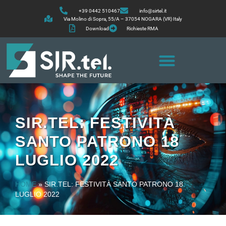
+39 0442 510467
info@sirtel.it
Via Molino di Sopra, 55/A – 37054 NOGARA (VR) Italy
Download
Richieste RMA
SIR.TEL: FESTIVITÀ
SANTO PATRONO 18
LUGLIO 2022
HOME
»
SIR.TEL: FESTIVITÀ SANTO PATRONO 18
LUGLIO 2022