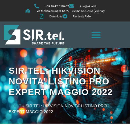
+39 0442 510467
info@sirtel.it
Via Molino di Sopra, 55/A – 37054 NOGARA (VR) Italy
Download
Richieste RMA
SIR.TEL: HIKVISION
NOVITA’ LISTINO PRO
EXPERT MAGGIO 2022
HOME
»
SIR.TEL: HIKVISION NOVITA’ LISTINO PRO
EXPERT MAGGIO 2022