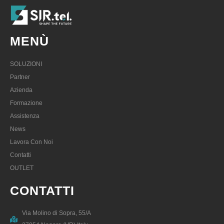
MENÙ
SOLUZIONI
Partner
Azienda
Formazione
Assistenza
News
Lavora Con Noi
Contatti
OUTLET
CONTATTI
Via Molino di Sopra, 55/A