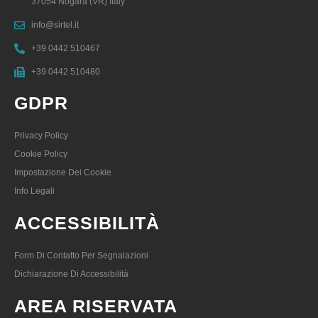
37054 Nogara (VR) Italy
info@sirtel.it
+39 0442 510467
+39 0442 510480
GDPR
Privacy Policy
Cookie Policy
Impostazione Dei Cookie
Info Legali
ACCESSIBILITÀ
Form Di Contatto Per Segnalazioni
Dichiarazione Di Accessibilità
AREA RISERVATA