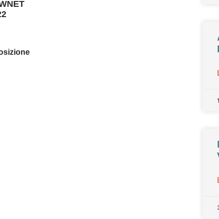
OWNET
22
osizione