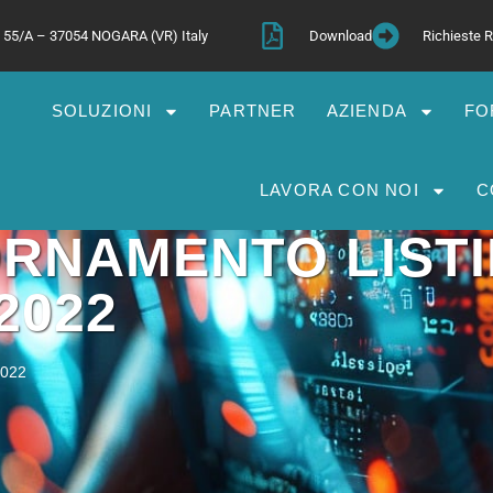
a, 55/A – 37054 NOGARA (VR) Italy
Download
Richieste
SOLUZIONI
PARTNER
AZIENDA
FO
LAVORA CON NOI
C
ORNAMENTO LIST
2022
022