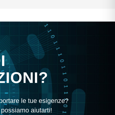
I
IONI?
portare le tue esigenze?
 possiamo aiutarti!