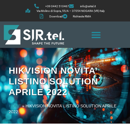
+39 0442 510467
info@sirtel.it
Via Molino di Sopra, 55/A – 37054 NOGARA (VR) Italy
Download
Richieste RMA
HIKVISION NOVITA’
LISTINO SOLUTION
APRILE 2022
HOME
»
HIKVISION NOVITA’ LISTINO SOLUTION APRILE
2022