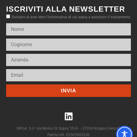
ISCRIVITI ALLA NEWSLETTER
Dichiaro di aver letto l’informativa di cui sopra e autorizzo il trattamento
INVIA
SIR.tel. S.r.l. Via Molino Di Sopra, 55/A – 37054 Nogara (Verona)
Partita IVA: 02565900236