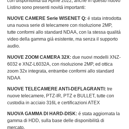
con disponibilitá da
Aprile
2022
, anche in questo nuovo
Listino sono presenti novitá importanti:
NUOVE CAMERE Serie WISENET Q
:
é stata introdotta
una nuova serie di telecamere con risoluzione 2MP,
tutte conformi allo standard NDAA, con la stessa qualitá
video della gamma giá esistente, ma senza il supporto
audio.
NUOVE ZOOM CAMERA 32X
:
due nuovi modelli XNZ-
6032 e XNZ-L6032A, con risoluzione 2MP, ed ottica
zoom 32x integrata, entrambe conformi allo standard
NDAA
NUOVE TELECAMERE ANTI-DEFLAGRANTI
:
tre
nuove telecamere, PTZ-IR, PTZ e BULLET, tutte con
custodia in acciaio 316L e certificazioni ATEX
NUOVA GAMMA DI HARD-DISK
:
é stata aggiornata la
gamma di HDD, sulla base delle disponibilità di
mercato.