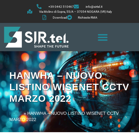
+39 0442 510467
info@sirtel.it
Via Molino di Sopra, 55/A – 37054 NOGARA (VR) Italy
Download
Richieste RMA
HANWHA – NUOVO
LISTINO WISENET CCTV
MARZO 2022
HOME
»
HANWHA – NUOVO LISTINO WISENET CCTV
MARZO 2022