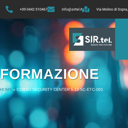
+39 0442 510467
info@sirtel.it
Via Molino di Sopr
FORMAZIONE
HOME
»
CORSO SECURITY CENTER 5.13 SC-ETC-001