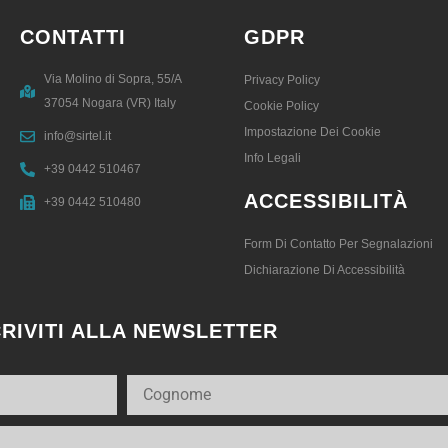
CONTATTI
GDPR
Via Molino di Sopra, 55/A
Privacy Policy
37054 Nogara (VR) Italy
Cookie Policy
Impostazione Dei Cookie
info@sirtel.it
Info Legali
+39 0442 510467
ACCESSIBILITÀ
+39 0442 510480
Form Di Contatto Per Segnalazioni
Dichiarazione Di Accessibilità
CRIVITI ALLA NEWSLETTER