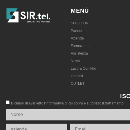
MENÙ
SOLUZIONI
Partner
Azienda
Formazione
Assistenza
News
Lavora Con Noi
Contatti
OUTLET
IS
Dichiaro di aver letto l’informativa di cui sopra e autorizzo il trattamento