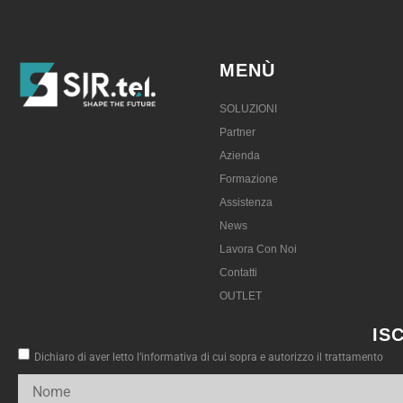
MENÙ
SOLUZIONI
Partner
Azienda
Formazione
Assistenza
News
Lavora Con Noi
Contatti
OUTLET
IS
Dichiaro di aver letto l’informativa di cui sopra e autorizzo il trattamento