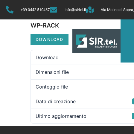
+39 0442 510467
info@sirtel.it
Via Molino di Sopr
WP-RACK
DOWNLOAD
Download
Dimensioni file
Conteggio file
Data di creazione
Ultimo aggiornamento