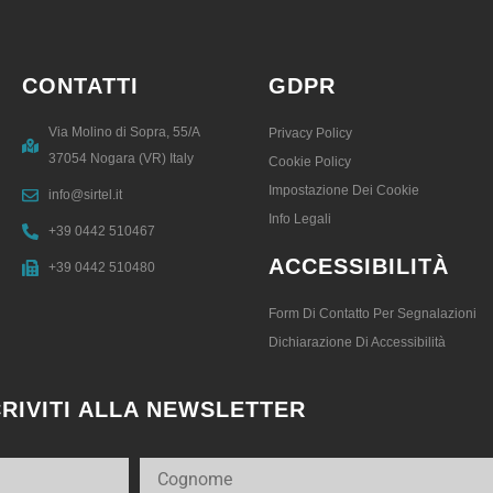
CONTATTI
GDPR
Via Molino di Sopra, 55/A
Privacy Policy
37054 Nogara (VR) Italy
Cookie Policy
Impostazione Dei Cookie
info@sirtel.it
Info Legali
+39 0442 510467
ACCESSIBILITÀ
+39 0442 510480
Form Di Contatto Per Segnalazioni
Dichiarazione Di Accessibilità
CRIVITI ALLA NEWSLETTER