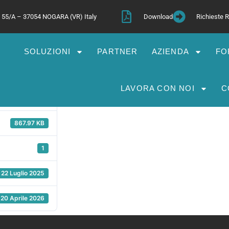
a, 55/A – 37054 NOGARA (VR) Italy
Download
Richieste
SOLUZIONI
PARTNER
AZIENDA
FO
WP-RACK
LAVORA CON NOI
C
271
867.97 KB
1
22 Luglio 2025
20 Aprile 2026