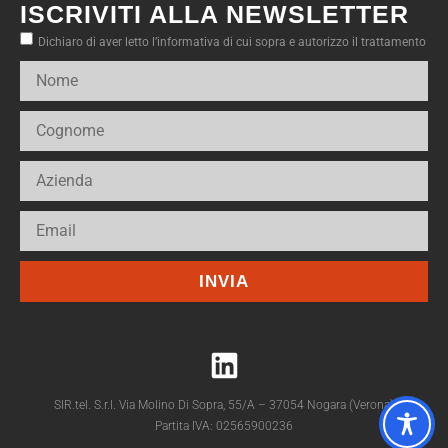
ISCRIVITI ALLA NEWSLETTER
Dichiaro di aver letto l’informativa di cui sopra e autorizzo il trattamento
INVIA
SIR.tel. S.r.l. Via Molino Di Sopra, 55/A – 37054 Nogara (Verona)
Partita IVA: 02565900236