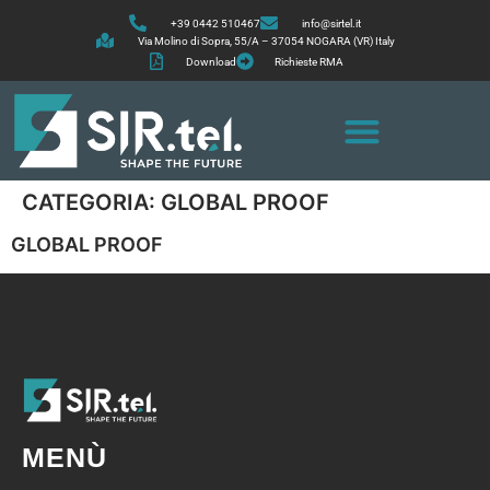
+39 0442 510467
info@sirtel.it
Via Molino di Sopra, 55/A – 37054 NOGARA (VR) Italy
Download
Richieste RMA
CATEGORIA:
GLOBAL PROOF
GLOBAL PROOF
MENÙ