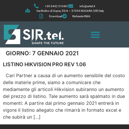
+39 0442 510467
info@sirtel.it
Via Molino di Sopra, 55/A – 37054 NOGARA (VR) Italy
Download
Richieste RMA
GIORNO:
7 GENNAIO 2021
LISTINO HIKVISION PRO REV 1.06
Cari Partner a causa di un aumento sensibile del costo
delle materie prime, siamo a comunicare che
mediamente gli articoli Hikvision subiranno un aumento
del prezzo di listino. Tale aumento sarà spalmato in due
momenti: A partire dal primo gennaio 2021 entrerà in
vigore il listino allegato che rimarrà in formato excel e
che subirà un […]