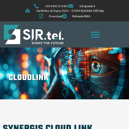
+39 0442 510467
info@sirtel.it
Via Molino di Sopra, 55/A – 37054 NOGARA (VR) Italy
Download
Richieste RMA
CLOUDLINK
SYNERGIS CLOUD LINK