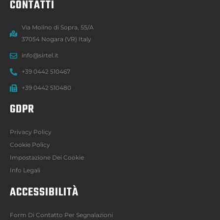
CONTATTI
Via Molino di Sopra, 55/A
37054 Nogara (VR) Italy
info@sirtel.it
+39 0442 510467
+39 0442 510480
GDPR
Privacy Policy
Cookie Policy
Impostazione Dei Cookie
Info Legali
ACCESSIBILITÀ
Form Di Contatto Per Segnalazioni