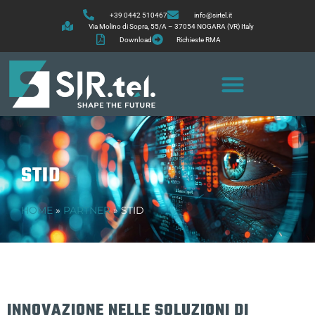
+39 0442 510467
info@sirtel.it
Via Molino di Sopra, 55/A – 37054 NOGARA (VR) Italy
Download
Richieste RMA
STID
HOME
»
PARTNER
»
STID
INNOVAZIONE NELLE SOLUZIONI DI