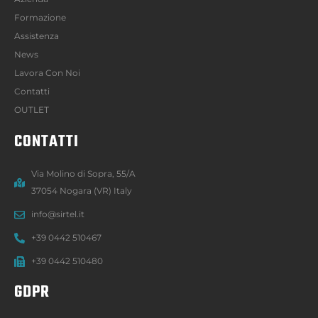
Formazione
Assistenza
News
Lavora Con Noi
Contatti
OUTLET
CONTATTI
Via Molino di Sopra, 55/A
37054 Nogara (VR) Italy
info@sirtel.it
+39 0442 510467
+39 0442 510480
GDPR