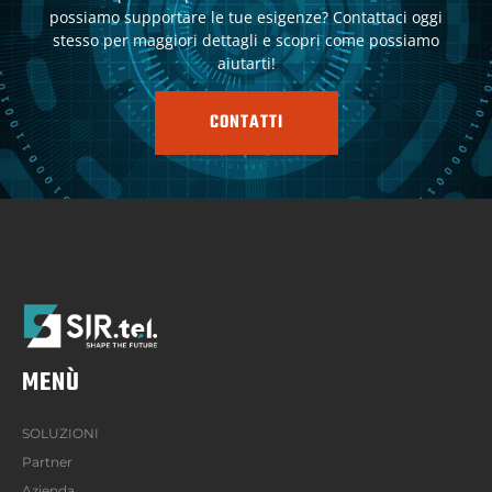
possiamo supportare le tue esigenze? Contattaci oggi
stesso per maggiori dettagli e scopri come possiamo
aiutarti!
CONTATTI
MENÙ
SOLUZIONI
Partner
Azienda