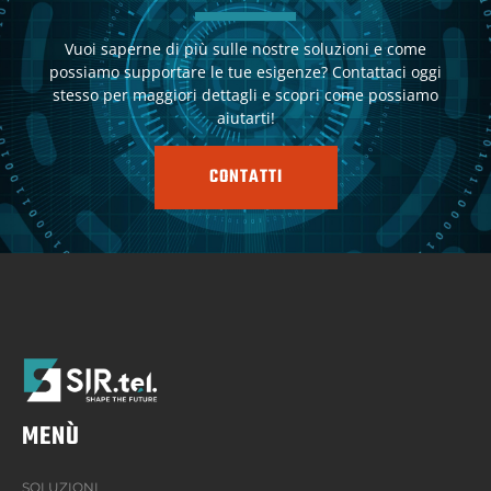
Vuoi saperne di più sulle nostre soluzioni e come
possiamo supportare le tue esigenze? Contattaci oggi
stesso per maggiori dettagli e scopri come possiamo
aiutarti!
CONTATTI
MENÙ
SOLUZIONI