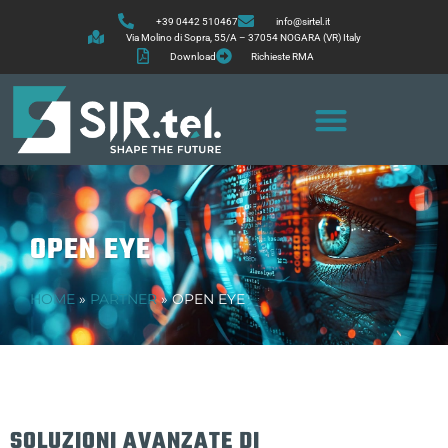
+39 0442 510467
info@sirtel.it
Via Molino di Sopra, 55/A – 37054 NOGARA (VR) Italy
Download
Richieste RMA
OPEN EYE
HOME
»
PARTNER
»
OPEN EYE
SOLUZIONI AVANZATE DI