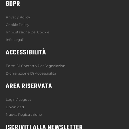
GDPR
Privacy Policy
Cookie Policy
Impostazione Dei Cookie
Info Legali
ACCESSIBILITÀ
Form Di Contatto Per Segnalazioni
Dichiarazione Di Accessibilità
AREA RISERVATA
Login / Logout
Download
Nuova Registrazione
ISCRIVITI ALLA NEWSLETTER