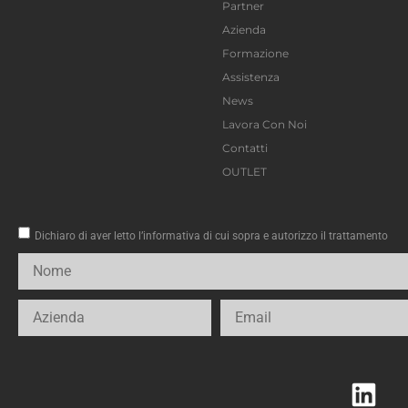
Partner
Azienda
Formazione
Assistenza
News
Lavora Con Noi
Contatti
OUTLET
Dichiaro di aver letto l’informativa di cui sopra e autorizzo il trattamento