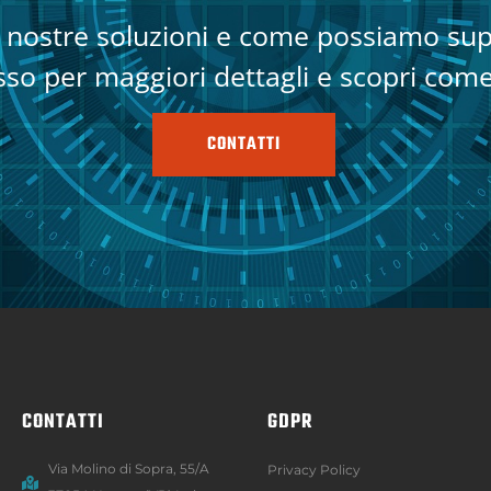
e nostre soluzioni e come possiamo sup
sso per maggiori dettagli e scopri come
CONTATTI
CONTATTI
GDPR
Via Molino di Sopra, 55/A
Privacy Policy