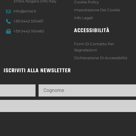
37054 Nogara (VR) Italy
Cookie Policy
Impostazione Dei Cookie
info@sirtel.it
Info Legali
+39 0442 510467
ACCESSIBILITÀ
+39 0442 510480
Form Di Contatto Per
Segnalazioni
Dichiarazione Di Accessibilità
ISCRIVITI ALLA NEWSLETTER