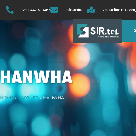
+39 0442 510467
info@sirtel.it
Via Molino di Sopr
HANWHA
HOME
»
PARTNER
»
HANWHA