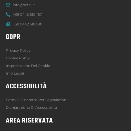
info@sirtel.it
+39 0442 510467
+39 0442 510480
GDPR
Privacy Policy
Cookie Policy
Impostazione Dei Cookie
Info Legali
ACCESSIBILITÀ
Form Di Contatto Per Segnalazioni
Dichiarazione Di Accessibilità
AREA RISERVATA