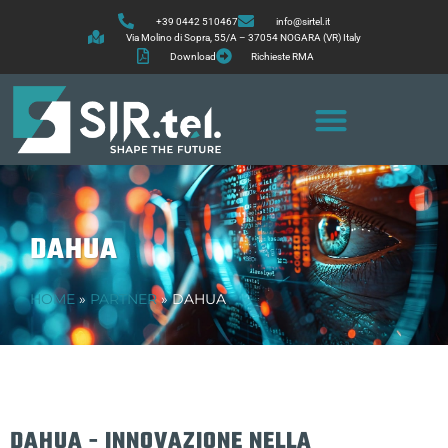
+39 0442 510467
info@sirtel.it
Via Molino di Sopra, 55/A – 37054 NOGARA (VR) Italy
Download
Richieste RMA
DAHUA
HOME
»
PARTNER
»
DAHUA
DAHUA - INNOVAZIONE NELLA