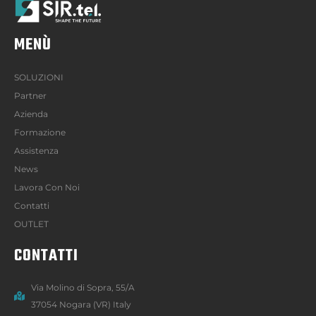
MENÙ
SOLUZIONI
Partner
Azienda
Formazione
Assistenza
News
Lavora Con Noi
Contatti
OUTLET
CONTATTI
Via Molino di Sopra, 55/A
37054 Nogara (VR) Italy