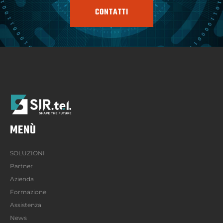
CONTATTI
MENÙ
SOLUZIONI
Partner
Azienda
Formazione
Assistenza
News