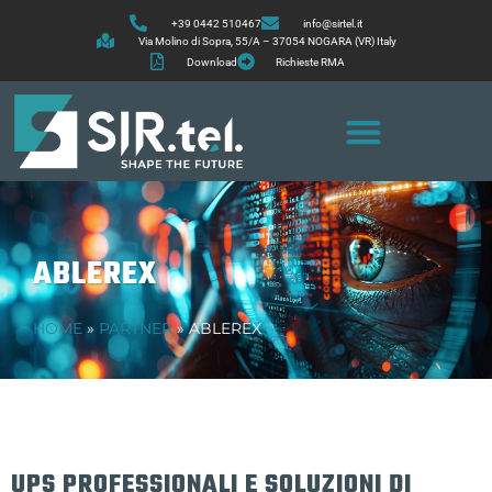
+39 0442 510467
info@sirtel.it
Via Molino di Sopra, 55/A – 37054 NOGARA (VR) Italy
Download
Richieste RMA
ABLEREX
HOME
»
PARTNER
»
ABLEREX
UPS PROFESSIONALI E SOLUZIONI DI