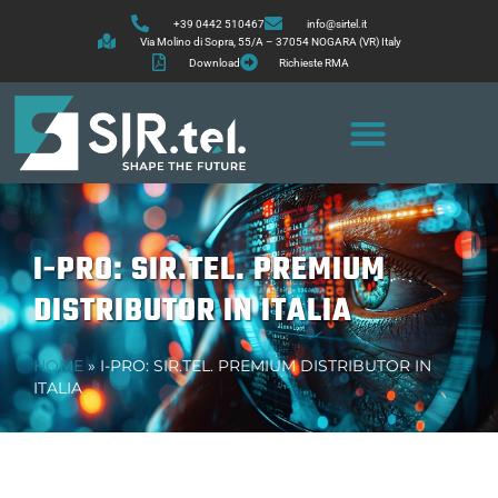
+39 0442 510467
info@sirtel.it
Via Molino di Sopra, 55/A – 37054 NOGARA (VR) Italy
Download
Richieste RMA
I-PRO: SIR.TEL. PREMIUM
DISTRIBUTOR IN ITALIA
HOME
»
I-PRO: SIR.TEL. PREMIUM DISTRIBUTOR IN
ITALIA