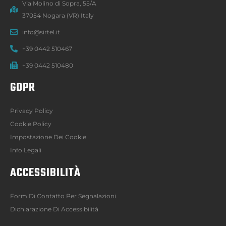
Via Molino di Sopra, 55/A
37054 Nogara (VR) Italy
info@sirtel.it
+39 0442 510467
+39 0442 510480
GDPR
Privacy Policy
Cookie Policy
Impostazione Dei Cookie
Info Legali
ACCESSIBILITÀ
Form Di Contatto Per Segnalazioni
Dichiarazione Di Accessibilità