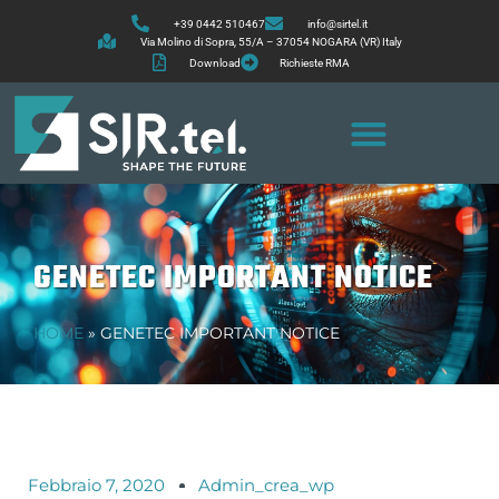
+39 0442 510467
info@sirtel.it
Via Molino di Sopra, 55/A – 37054 NOGARA (VR) Italy
Download
Richieste RMA
GENETEC IMPORTANT NOTICE
HOME
»
GENETEC IMPORTANT NOTICE
Febbraio 7, 2020
Admin_crea_wp