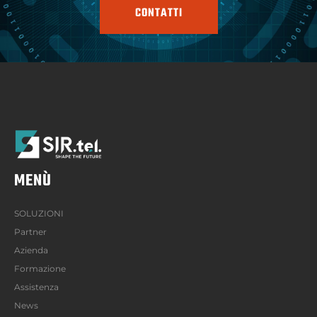
CONTATTI
MENÙ
SOLUZIONI
Partner
Azienda
Formazione
Assistenza
News