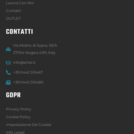
Lavora Con Noi
Contatti
OUTLET
CONTATTI
Via Molino di Sopra, 55/A
37054 Nogara (VR) Italy
info@sirtel.it
+39 0442 510467
+39 0442 510480
GDPR
Privacy Policy
Cookie Policy
Impostazione Dei Cookie
Info Legali