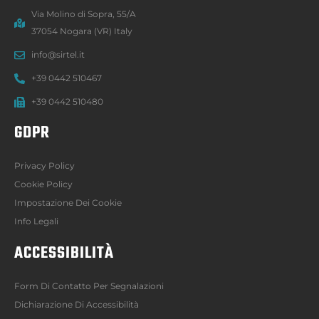
Via Molino di Sopra, 55/A
37054 Nogara (VR) Italy
info@sirtel.it
+39 0442 510467
+39 0442 510480
GDPR
Privacy Policy
Cookie Policy
Impostazione Dei Cookie
Info Legali
ACCESSIBILITÀ
Form Di Contatto Per Segnalazioni
Dichiarazione Di Accessibilità