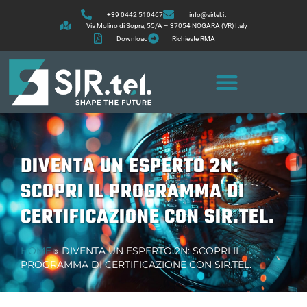
+39 0442 510467
info@sirtel.it
Via Molino di Sopra, 55/A – 37054 NOGARA (VR) Italy
Download
Richieste RMA
DIVENTA UN ESPERTO 2N:
SCOPRI IL PROGRAMMA DI
CERTIFICAZIONE CON SIR.TEL.
HOME
»
DIVENTA UN ESPERTO 2N: SCOPRI IL
PROGRAMMA DI CERTIFICAZIONE CON SIR.TEL.