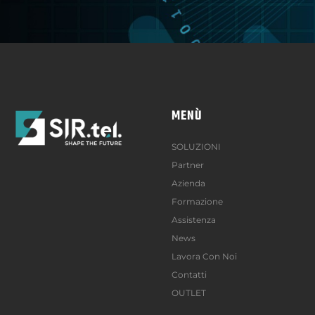
MENÙ
SOLUZIONI
Partner
Azienda
Formazione
Assistenza
News
Lavora Con Noi
Contatti
OUTLET