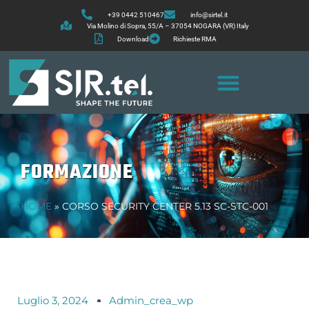
+39 0442 510467
info@sirtel.it
Via Molino di Sopra, 55/A – 37054 NOGARA (VR) Italy
Download
Richieste RMA
FORMAZIONE
HOME
»
CORSO SECURITY CENTER 5.13 SC-STC-001
Luglio 3, 2024
Admin_crea_wp