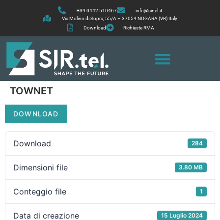
+39 0442 510467
info@sirtel.it
Via Molino di Sopra, 55/A – 37054 NOGARA (VR) Italy
Download
Richieste RMA
TOWNET
DOWNLOAD
Download
284
Dimensioni file
3.80 MB
Conteggio file
1
Data di creazione
15 Luglio 2024