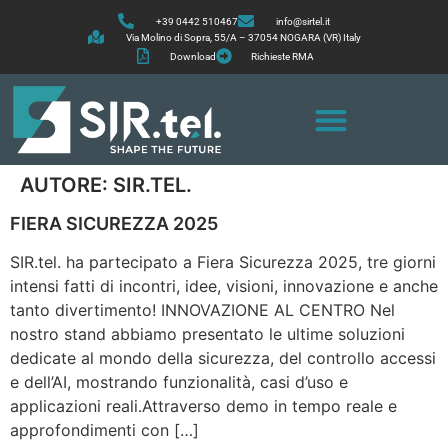
+39 0442 510467
info@sirtel.it
Via Molino di Sopra, 55/A – 37054 NOGARA (VR) Italy
Download
Richieste RMA
AUTORE:
SIR.TEL.
FIERA SICUREZZA 2025
SIR.tel. ha partecipato a Fiera Sicurezza 2025, tre giorni
intensi fatti di incontri, idee, visioni, innovazione e anche
tanto divertimento! INNOVAZIONE AL CENTRO Nel
nostro stand abbiamo presentato le ultime soluzioni
dedicate al mondo della sicurezza, del controllo accessi
e dell’AI, mostrando funzionalità, casi d’uso e
applicazioni reali.Attraverso demo in tempo reale e
approfondimenti con […]