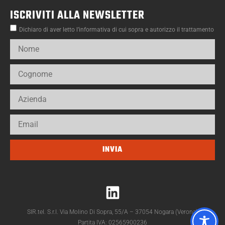
ISCRIVITI ALLA NEWSLETTER
Dichiaro di aver letto l’informativa di cui sopra e autorizzo il trattamento
INVIA
SIR.tel. S.r.l. Via Molino Di Sopra, 55/A – 37054 Nogara (Verona)
Partita IVA: 02565900236