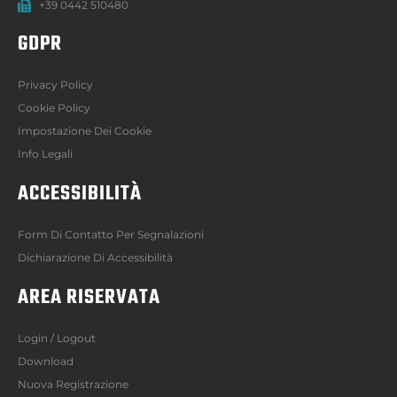
+39 0442 510480
GDPR
Privacy Policy
Cookie Policy
Impostazione Dei Cookie
Info Legali
ACCESSIBILITÀ
Form Di Contatto Per Segnalazioni
Dichiarazione Di Accessibilità
AREA RISERVATA
Login / Logout
Download
Nuova Registrazione