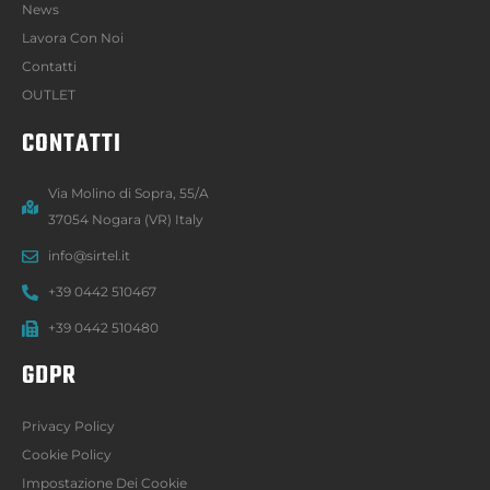
News
Lavora Con Noi
Contatti
OUTLET
CONTATTI
Via Molino di Sopra, 55/A
37054 Nogara (VR) Italy
info@sirtel.it
+39 0442 510467
+39 0442 510480
GDPR
Privacy Policy
Cookie Policy
Impostazione Dei Cookie