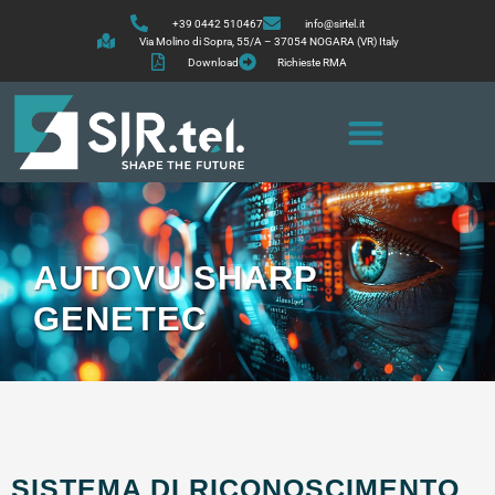
+39 0442 510467
info@sirtel.it
Via Molino di Sopra, 55/A – 37054 NOGARA (VR) Italy
Download
Richieste RMA
AUTOVU SHARP
GENETEC
SISTEMA DI RICONOSCIMENTO