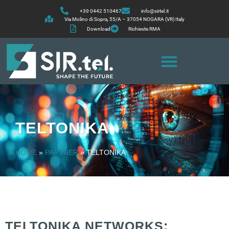
+39 0442 510467
info@sirtel.it
Via Molino di Sopra, 55/A – 37054 NOGARA (VR) Italy
Download
Richieste RMA
TELTONIKA
HOME
»
PARTNER
»
TELTONIKA
TELTONIKA NETWORKS: