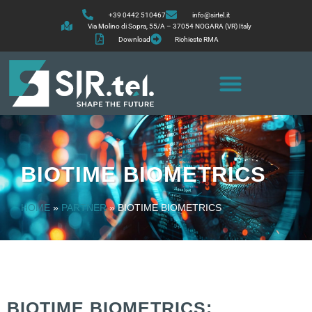
+39 0442 510467
info@sirtel.it
Via Molino di Sopra, 55/A – 37054 NOGARA (VR) Italy
Download
Richieste RMA
BIOTIME BIOMETRICS
HOME
»
PARTNER
»
BIOTIME BIOMETRICS
BIOTIME BIOMETRICS: